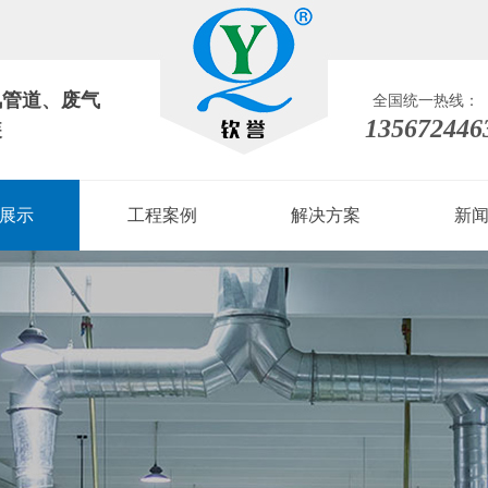
风管道
、
废气
全国统一热线：
135672446
装
展示
工程案例
解决方案
新