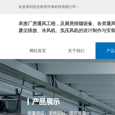
欢迎来到安吉钦誉环保科技有限公司！
承接
厂房通风工程
，及
厨房排烟设备
、各类
通
废尘排放
、
冷风机
、
负压风机
的设计制作与安
网站首页
关于我们
产品