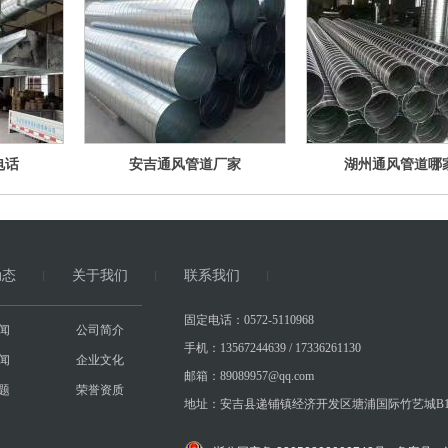
电话
安吉通风管道厂家
湖州通风管道哪
动态
关于我们
联系我们
固定电话：0572-5110968
闻
公司简介
手机：13567244639 / 17336261130
闻
企业文化
邮箱：89089957@qq.com
题
荣誉资质
地址：安吉县递铺镇经济开发区塘浦国际竹艺城B1-