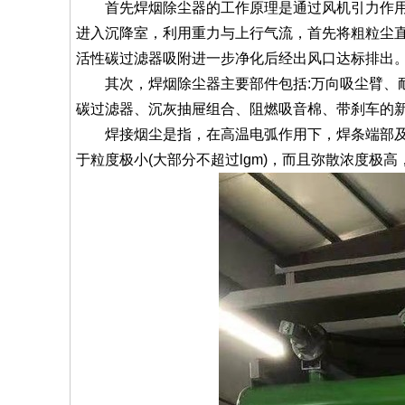
首先焊烟除尘器的工作原理是通过风机引力作用，
进入沉降室，利用重力与上行气流，首先将粗粒尘
活性碳过滤器吸附进一步净化后经出风口达标排出
其次，焊烟除尘器主要部件包括:万向吸尘臂、耐
碳过滤器、沉灰抽屉组合、阻燃吸音棉、带刹车的
焊接烟尘是指，在高温电弧作用下，焊条端部及其
于粒度极小(大部分不超过lgm)，而且弥散浓度