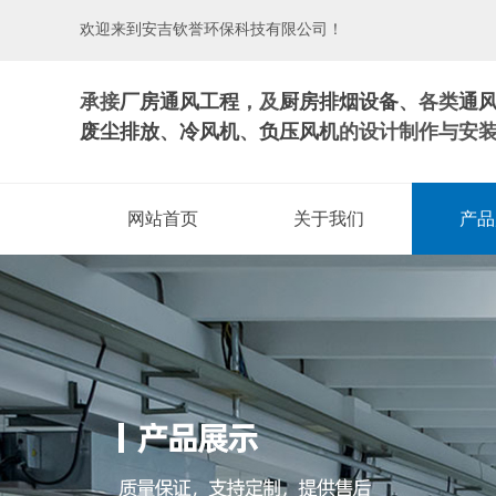
欢迎来到安吉钦誉环保科技有限公司！
承接
厂房通风工程
，及
厨房排烟设备
、各类
通
废尘排放
、
冷风机
、
负压风机
的设计制作与安
网站首页
关于我们
产品