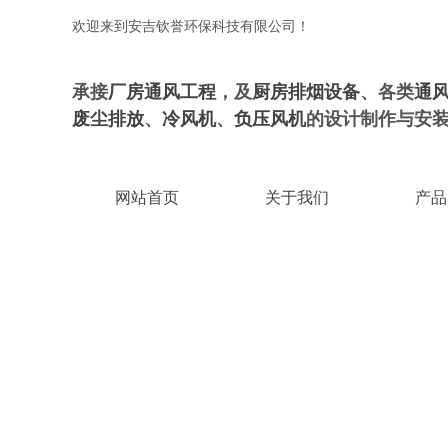
欢迎来到安吉钦誉环保科技有限公司！
承接
厂房通风工程
，及
厨房排烟设备
、各类
通
废尘排放
、
冷风机
、
负压风机
的设计制作与安
网站首页
关于我们
产品