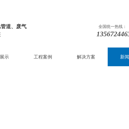
风管道
、
废气
全国统一热线：
135672446
装
展示
工程案例
解决方案
新