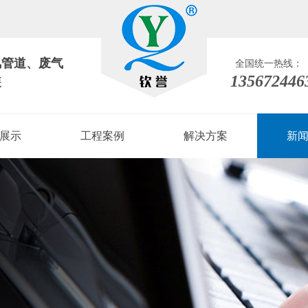
风管道
、
废气
全国统一热线：
135672446
装
展示
工程案例
解决方案
新