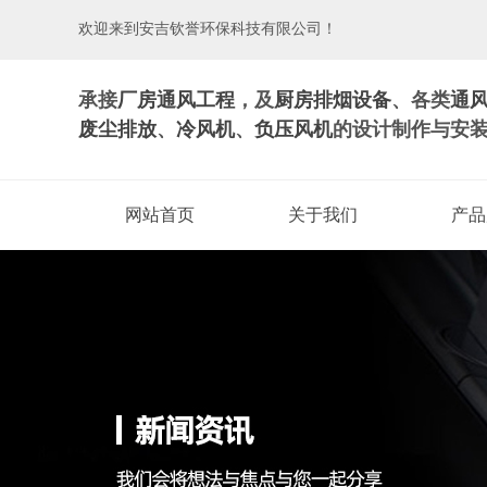
欢迎来到安吉钦誉环保科技有限公司！
承接
厂房通风工程
，及
厨房排烟设备
、各类
通
废尘排放
、
冷风机
、
负压风机
的设计制作与安
网站首页
关于我们
产品