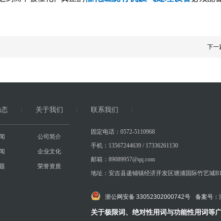
下一
动态
关于我们
联系我们
固定电话：0572-5110968
闻
公司简介
手机：13567244639 / 17336261130
闻
企业文化
邮箱：89089957@qq.com
题
荣誉资质
地址：安吉县递铺镇经济开发区塘浦国际竹艺城B1-
浙公网安备 33052302000742号
备案号：
关于极限词、绝对性用词与功能性用词等