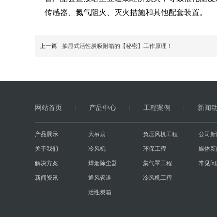
传感器、氮气阻火、灭火措施和其他配套装置。
上一篇
抽屉式活性炭吸附箱的【秘密】工作原理！
网站首页
产品中心
工程案例
新闻
产品展示
大吊扇
负压风机工程
公司新
关于我们
冷风机
环保工程
媒体新
解决方案
焊烟除尘器
集气罩工程
常见问
新闻资讯
通风管道
冷风机工程
活性炭箱