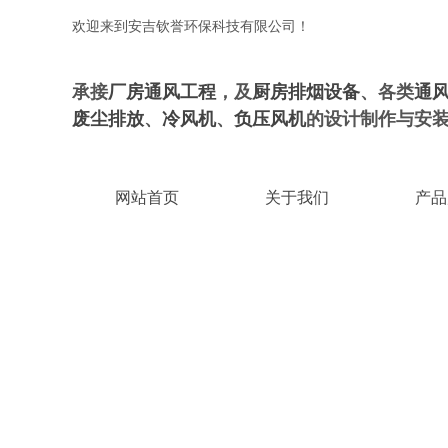
欢迎来到安吉钦誉环保科技有限公司！
承接
厂房通风工程
，及
厨房排烟设备
、各类
通
废尘排放
、
冷风机
、
负压风机
的设计制作与安
网站首页
关于我们
产品