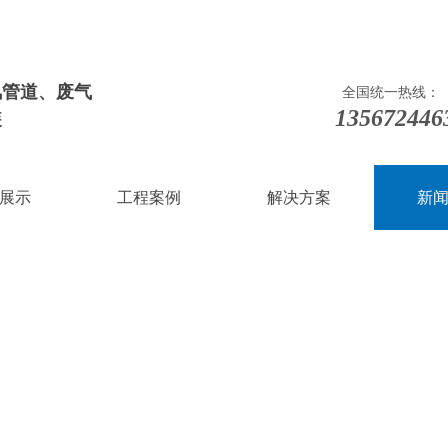
风管道
、
废气
全国统一热线：
135672446
装
展示
工程案例
解决方案
新